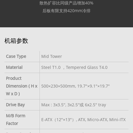
散热扩容比同级产品增加40%
后板有限支持420mm冷排
机箱参数
Case Type
Mid Tower
Material
Steel T1.0 ，Tempered Glass T4.0
Product
Dimension ( H x
500
×
230
×
500mm, 19.7"×9.1"
×
19.7"
W x D )
Drive Bay
Max : 3x3.5'', 3x2.5''或 6x2.5'' tray
M/B Form
E-ATX（12"×13"）, ATX, Micro-ATX, Mini-ITX
Factor