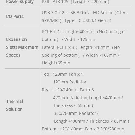
Power Supply
PSII : ATX 12V（Length < 220 mm）
USB 3.0 x 2 , USB 3.0 x 2 , HD Audio（CTIA-
I/O Ports
SPK/MIC ) , Type – C USB3.1 Gen .2
PCI-E x 7：Length<400mm（No Cooling of
Expansion
bottom） / Width <175mm
Slots( Maximum
Lateral PCI-E x 3：Length<412mm（No
Space）
Cooling of bottom） / Width <160mm /
Height<65mm
Top : 120mm Fan x 1
120mm Radiator
Rear : 120/140mm Fan x 3
420mm Radiator( Length<470mm /
Thermal
Thickness < 55mm )
Solution
360/280mm Radiator (
Length<400mm / Thickness < 65mm )
Bottom : 120/140mm Fan x 3 360/280mm