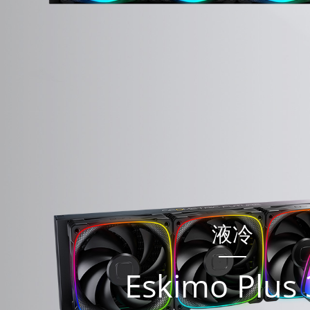
液冷
Eskimo Plus 