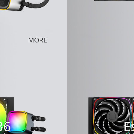
MORE
36
E