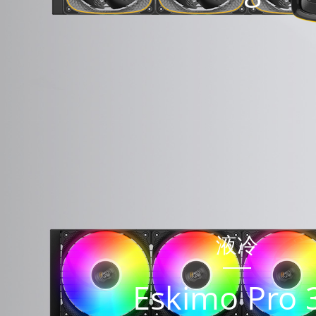
液冷
Eskimo Pro 