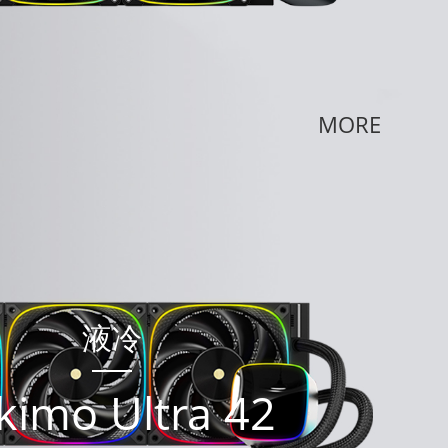
MORE
液冷
kimo Ultra 42