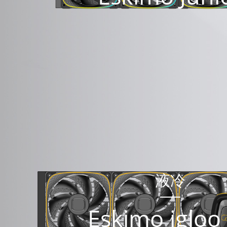
液冷
Eskimo igloo