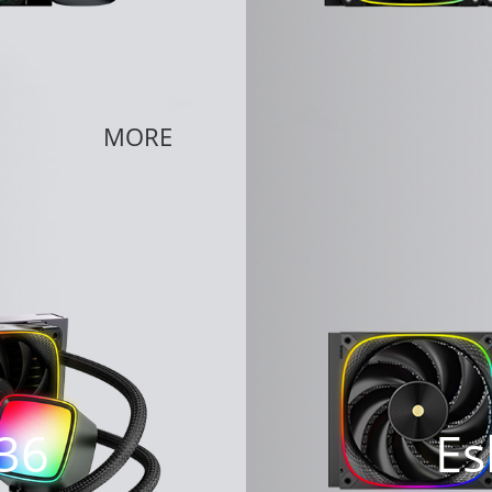
MORE
36
Es