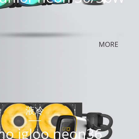
MORE
液冷
mo igloo neon36