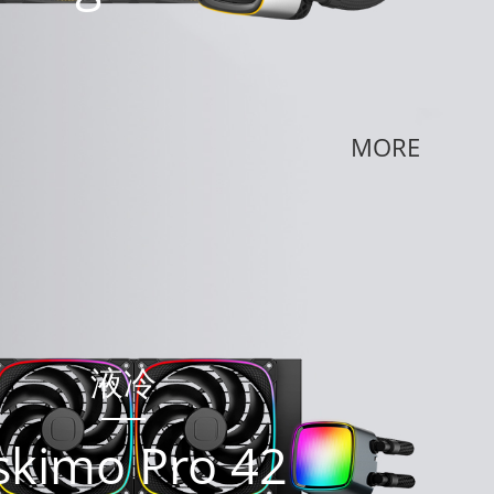
MORE
液冷
skimo Pro 42