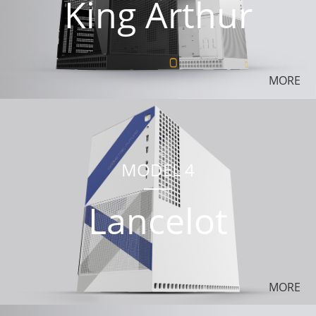
King Arthur
MORE
MODEL 4
Lancelot
MORE